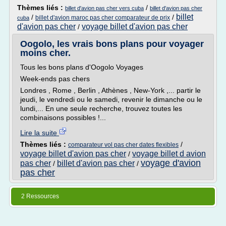
Thèmes liés :
/
billet d'avion pas cher vers cuba
billet d'avion pas cher
billet
/
/
billet d'avion maroc pas cher comparateur de prix
cuba
d'avion pas cher
voyage billet d'avion pas cher
/
Oogolo, les vrais bons plans pour voyager
moins cher.
Tous les bons plans d'Oogolo Voyages
Week-ends pas chers
Londres , Rome , Berlin , Athènes , New-York ,... partir le
jeudi, le vendredi ou le samedi, revenir le dimanche ou le
lundi,... En une seule recherche, trouvez toutes les
combinaisons possibles !...
Lire la suite
Thèmes liés :
/
comparateur vol pas cher dates flexibles
voyage billet d'avion pas cher
voyage billet d avion
/
voyage d'avion
pas cher
billet d'avion pas cher
/
/
pas cher
2 Ressources