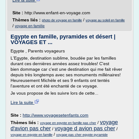
Lire la suite
Site :
http://www.enfant-en-voyage.com
Thèmes liés :
/
photo de voyage en famille
voyage au soleil en famille
/
voyage en famille
Egypte en famille, pyramides et désert |
VOYAGES ET ...
Egypte , Parents voyageurs
L'Egypte, destination sublime, boudée par les familles
durant ces dernières années assez troubles! C'est
bien dommage car c'est une destination qui me fait rêver
depuis très longtemps avec ses monuments millénaires!
Heureusement Michèle et ses 9 enfants ont tentés
l'aventure et ont été enchanté de ce voyage.
Je vous propose de les suivre lors de cette...
Lire la suite
Site :
http://www.voyagesetenfants.com
voyage
Thèmes liés :
/
voyage en egypte en famille pas cher
d'avion pas cher
voyage d avion pas cher
/
/
/
voyage en egypte en famille
voyage pas cher egypte pyramide