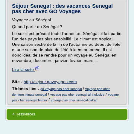
Séjour Senegal : des vacances Senegal
pas cher avec GO Voyages
Voyagez au Sénégal
Quand partir au Sénégal ?
Le soleil est présent toute l'année au Sénégal, il fait partie
l'un des pays les plus ensoleillé. Le climat est tropical.
Une saison sèche de la fin de l'automne au début de l'été
et une saison de pluie de l'été à la mi-automne. Il est
donc idéal de se rendre pour un voyage au Sénégal en
novembre, décembre, janvier, février, mars,...
Lire la suite
Site :
http://sejour.govoyages.com
Thèmes liés :
/
go voyage pas cher senegal
voyage pas cher
/
/
derniere minute senegal
voyage pas cher senegal all inclusive
voyage
/
pas cher senegal fevrier
voyage pas cher senegal dakar
4 Ressources