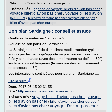
Site :
http://www.leprochainvoyage.com
Thèmes liés :
agence de voyage billets d'avion pas cher
/
voyage billet d'avion pas cher
voyage billet d avion
/
pas cher
/
/
billet d'avion maroc pas cher comparateur de prix
billet d'avion pas cher europe
Bon plan Sardaigne : conseil et astuce
Quelle est la météo en Sardaigne ?
A quelle saison partir en Sardaigne ?
La Sardaigne bénéficie d'un climat méditerranéen typique
adouci par les vents qu'apporte sa position insulaire. Les
étés y sont chauds (avec des températures au delà de 30°),
les hivers y sont tempérés (le mercure descend rarement
en dessous de 5°).
Les intersaisons sont idéales pour partir en Sardaigne :...
Lire la suite
Date:
2017-03-15 02:31:55
Site :
http://www.officiel-des-vacances.com
voyage billet d'avion pas cher
voyage
Thèmes liés :
/
billet d avion pas cher
/
billet d'avion pas cher europe
/
voyage d'avion pas cher
billet d'avion pas cher
/