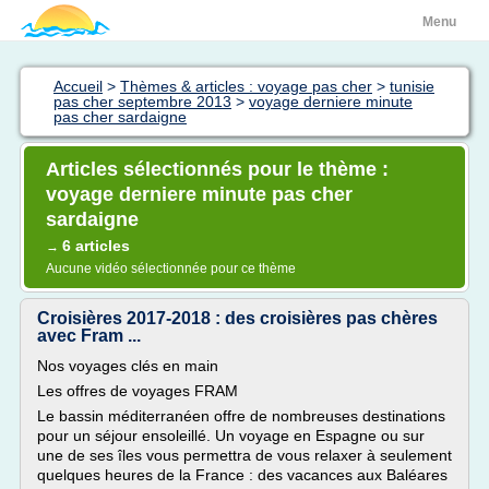
Menu
Accueil
>
Thèmes & articles : voyage pas cher
>
tunisie
pas cher septembre 2013
>
voyage derniere minute
pas cher sardaigne
Articles sélectionnés pour le thème :
voyage derniere minute pas cher
sardaigne
6 articles
→
Aucune vidéo sélectionnée pour ce thème
Croisières 2017-2018 : des croisières pas chères
avec Fram ...
Nos voyages clés en main
Les offres de voyages FRAM
Le bassin méditerranéen offre de nombreuses destinations
pour un séjour ensoleillé. Un voyage en Espagne ou sur
une de ses îles vous permettra de vous relaxer à seulement
quelques heures de la France : des vacances aux Baléares