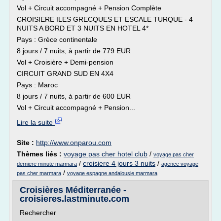
Vol + Circuit accompagné + Pension Complète
CROISIERE ILES GRECQUES ET ESCALE TURQUE - 4
NUITS A BORD ET 3 NUITS EN HOTEL 4*
Pays : Grèce continentale
8 jours / 7 nuits, à partir de 779 EUR
Vol + Croisière + Demi-pension
CIRCUIT GRAND SUD EN 4X4
Pays : Maroc
8 jours / 7 nuits, à partir de 600 EUR
Vol + Circuit accompagné + Pension...
Lire la suite
Site :
http://www.onparou.com
Thèmes liés :
voyage pas cher hotel club
/
voyage pas cher
/
croisiere 4 jours 3 nuits
/
derniere minute marmara
agence voyage
/
pas cher marmara
voyage espagne andalousie marmara
Croisières Méditerranée -
croisieres.lastminute.com
Rechercher