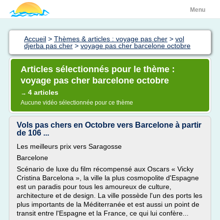
Menu
Accueil
>
Thèmes & articles : voyage pas cher
>
vol
djerba pas cher
>
voyage pas cher barcelone octobre
Articles sélectionnés pour le thème :
voyage pas cher barcelone octobre
4 articles
→
Aucune vidéo sélectionnée pour ce thème
Vols pas chers en Octobre vers Barcelone à partir
de 106 ...
Les meilleurs prix vers Saragosse
Barcelone
Scénario de luxe du film récompensé aux Oscars « Vicky
Cristina Barcelona », la ville la plus cosmopolite d'Espagne
est un paradis pour tous les amoureux de culture,
architecture et de design. La ville possède l'un des ports les
plus importants de la Méditerranée et est aussi un point de
transit entre l'Espagne et la France, ce qui lui confère...