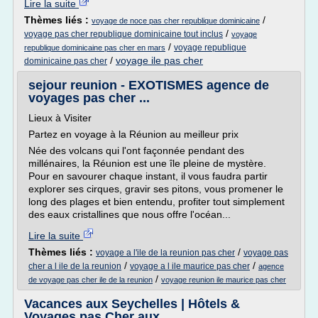
Lire la suite
Thèmes liés :
/
voyage de noce pas cher republique dominicaine
/
voyage pas cher republique dominicaine tout inclus
voyage
/
voyage republique
republique dominicaine pas cher en mars
/
voyage ile pas cher
dominicaine pas cher
sejour reunion - EXOTISMES agence de
voyages pas cher ...
Lieux à Visiter
Partez en voyage à la Réunion au meilleur prix
Née des volcans qui l'ont façonnée pendant des
millénaires, la Réunion est une île pleine de mystère.
Pour en savourer chaque instant, il vous faudra partir
explorer ses cirques, gravir ses pitons, vous promener le
long des plages et bien entendu, profiter tout simplement
des eaux cristallines que nous offre l'océan...
Lire la suite
Thèmes liés :
/
voyage a l'ile de la reunion pas cher
voyage pas
/
/
cher a l ile de la reunion
voyage a l ile maurice pas cher
agence
/
de voyage pas cher ile de la reunion
voyage reunion ile maurice pas cher
Vacances aux Seychelles | Hôtels &
Voyages pas Cher aux ...