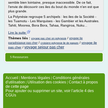
semble bien lointaine, presque inaccessible. De ce fait,
l'envie de découvrir ces iles du bout du monde n'en est que
plus grande.
La Polynésie regroupe 5 archipels : les iles de la Société -
les Tuamotu - Les Marquises - les Gambier et les Australes.
Tahiti, Moorea, Bora Bora, Tahaa, Rangiroa, Nuku...
Lire la suite
Thèmes liés :
/
voyage ile
voyage pas cher en polynesie
/
/
voyage ile
paradisiaque pas cher
croisiere polynesie ile de paques
voyage sejour pas cher
pas cher
/
5 Ressources
Accueil
|
Mentions légales
|
Conditions générales
d'utilisation
|
Utilisation des cookies
|
Contact à propos
de cette page
Pour ajouter ou supprimer un site, voir l'article 4 des
CGUs