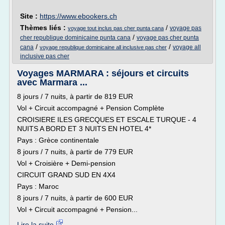
Site :
https://www.ebookers.ch
Thèmes liés :
/
voyage pas
voyage tout inclus pas cher punta cana
/
cher republique dominicaine punta cana
voyage pas cher punta
/
/
cana
voyage all
voyage republique dominicaine all inclusive pas cher
inclusive pas cher
Voyages MARMARA : séjours et circuits
avec Marmara ...
8 jours / 7 nuits, à partir de 819 EUR
Vol + Circuit accompagné + Pension Complète
CROISIERE ILES GRECQUES ET ESCALE TURQUE - 4
NUITS A BORD ET 3 NUITS EN HOTEL 4*
Pays : Grèce continentale
8 jours / 7 nuits, à partir de 779 EUR
Vol + Croisière + Demi-pension
CIRCUIT GRAND SUD EN 4X4
Pays : Maroc
8 jours / 7 nuits, à partir de 600 EUR
Vol + Circuit accompagné + Pension...
Lire la suite