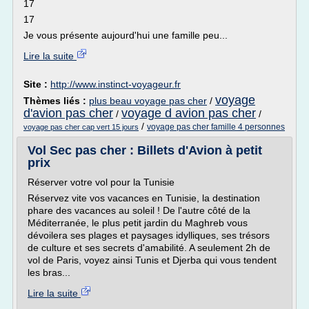
17
17
Je vous présente aujourd'hui une famille peu...
Lire la suite
Site :
http://www.instinct-voyageur.fr
voyage
Thèmes liés :
plus beau voyage pas cher
/
d'avion pas cher
voyage d avion pas cher
/
/
/
voyage pas cher famille 4 personnes
voyage pas cher cap vert 15 jours
Vol Sec pas cher : Billets d'Avion à petit
prix
Réserver votre vol pour la Tunisie
Réservez vite vos vacances en Tunisie, la destination
phare des vacances au soleil ! De l'autre côté de la
Méditerranée, le plus petit jardin du Maghreb vous
dévoilera ses plages et paysages idylliques, ses trésors
de culture et ses secrets d'amabilité. A seulement 2h de
vol de Paris, voyez ainsi Tunis et Djerba qui vous tendent
les bras...
Lire la suite