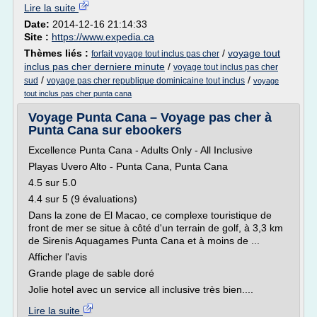
Lire la suite
Date:
2014-12-16 21:14:33
Site :
https://www.expedia.ca
Thèmes liés :
/
voyage tout
forfait voyage tout inclus pas cher
inclus pas cher derniere minute
/
voyage tout inclus pas cher
/
/
sud
voyage pas cher republique dominicaine tout inclus
voyage
tout inclus pas cher punta cana
Voyage Punta Cana – Voyage pas cher à
Punta Cana sur ebookers
Excellence Punta Cana - Adults Only - All Inclusive
Playas Uvero Alto - Punta Cana, Punta Cana
4.5 sur 5.0
4.4 sur 5 (9 évaluations)
Dans la zone de El Macao, ce complexe touristique de
front de mer se situe à côté d'un terrain de golf, à 3,3 km
de Sirenis Aquagames Punta Cana et à moins de ...
Afficher l'avis
Grande plage de sable doré
Jolie hotel avec un service all inclusive très bien....
Lire la suite