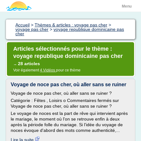
Menu
Accueil
>
Thèmes & articles : voyage pas cher
>
voyage pas cher
>
voyage republique dominicaine pas
cher
Articles sélectionnés pour le thème :
voyage republique dominicaine pas cher
28 articles
→
Voir également
4 Vidéos
pour ce thème
Voyage de noce pas cher, où aller sans se ruiner
Voyage de noce pas cher, où aller sans se ruiner ?
Catégorie : Fêtes , Loisirs o Commentaires fermés sur
Voyage de noce pas cher, où aller sans se ruiner ?
Le voyage de noces est la part de rêve qui intervient après
le mariage, le moment où l'on se retrouve enfin à deux
après la période folle du mariage. Si l'idée du voyage de
noces évoque d'abord des mots comme authenticité,...
Lire la suite