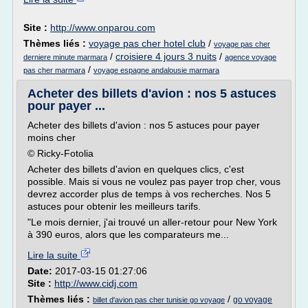
Site :
http://www.onparou.com
Thèmes liés :
voyage pas cher hotel club
/
voyage pas cher
/
croisiere 4 jours 3 nuits
/
derniere minute marmara
agence voyage
/
pas cher marmara
voyage espagne andalousie marmara
Acheter des billets d'avion : nos 5 astuces
pour payer ...
Acheter des billets d'avion : nos 5 astuces pour payer
moins cher
© Ricky-Fotolia
Acheter des billets d'avion en quelques clics, c'est
possible. Mais si vous ne voulez pas payer trop cher, vous
devrez accorder plus de temps à vos recherches. Nos 5
astuces pour obtenir les meilleurs tarifs.
"Le mois dernier, j'ai trouvé un aller-retour pour New York
à 390 euros, alors que les comparateurs me...
Lire la suite
Date:
2017-03-15 01:27:06
Site :
http://www.cidj.com
Thèmes liés :
/
go voyage
billet d'avion pas cher tunisie go voyage