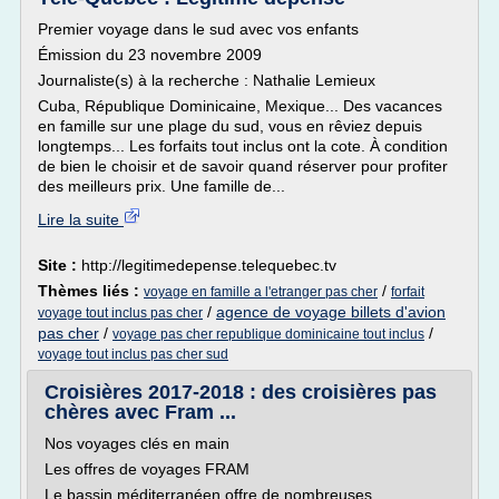
Premier voyage dans le sud avec vos enfants
Émission du 23 novembre 2009
Journaliste(s) à la recherche : Nathalie Lemieux
Cuba, République Dominicaine, Mexique... Des vacances
en famille sur une plage du sud, vous en rêviez depuis
longtemps... Les forfaits tout inclus ont la cote. À condition
de bien le choisir et de savoir quand réserver pour profiter
des meilleurs prix. Une famille de...
Lire la suite
Site :
http://legitimedepense.telequebec.tv
Thèmes liés :
/
voyage en famille a l'etranger pas cher
forfait
/
agence de voyage billets d'avion
voyage tout inclus pas cher
pas cher
/
/
voyage pas cher republique dominicaine tout inclus
voyage tout inclus pas cher sud
Croisières 2017-2018 : des croisières pas
chères avec Fram ...
Nos voyages clés en main
Les offres de voyages FRAM
Le bassin méditerranéen offre de nombreuses