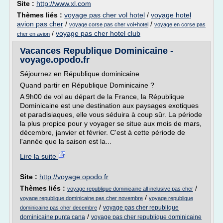
Site :
http://www.xl.com
Thèmes liés :
voyage pas cher vol hotel
/
voyage hotel
avion pas cher
/
/
voyage corse pas cher vol+hotel
voyage en corse pas
/
voyage pas cher hotel club
cher en avion
Vacances Republique Dominicaine -
voyage.opodo.fr
Séjournez en République dominicaine
Quand partir en République Dominicaine ?
A 9h00 de vol au départ de la France, la République
Dominicaine est une destination aux paysages exotiques
et paradisiaques, elle vous séduira à coup sûr. La période
la plus propice pour y voyager se situe aux mois de mars,
décembre, janvier et février. C'est à cette période de
l'année que la saison est la...
Lire la suite
Site :
http://voyage.opodo.fr
Thèmes liés :
/
voyage republique dominicaine all inclusive pas cher
/
voyage republique dominicaine pas cher novembre
voyage republique
/
voyage pas cher republique
dominicaine pas cher decembre
/
dominicaine punta cana
voyage pas cher republique dominicaine