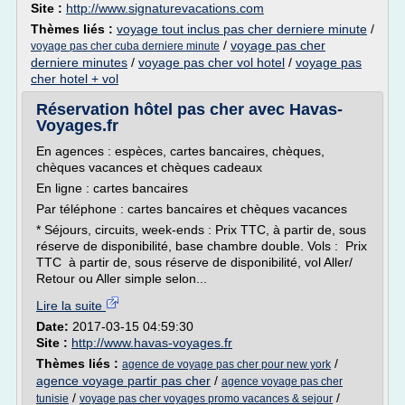
Site :
http://www.signaturevacations.com
Thèmes liés :
voyage tout inclus pas cher derniere minute
/
/
voyage pas cher
voyage pas cher cuba derniere minute
derniere minutes
/
voyage pas cher vol hotel
/
voyage pas
cher hotel + vol
Réservation hôtel pas cher avec Havas-
Voyages.fr
En agences : espèces, cartes bancaires, chèques,
chèques vacances et chèques cadeaux
En ligne : cartes bancaires
Par téléphone : cartes bancaires et chèques vacances
* Séjours, circuits, week-ends : Prix TTC, à partir de, sous
réserve de disponibilité, base chambre double. Vols : Prix
TTC à partir de, sous réserve de disponibilité, vol Aller/
Retour ou Aller simple selon...
Lire la suite
Date:
2017-03-15 04:59:30
Site :
http://www.havas-voyages.fr
Thèmes liés :
/
agence de voyage pas cher pour new york
agence voyage partir pas cher
/
agence voyage pas cher
/
/
tunisie
voyage pas cher voyages promo vacances & sejour