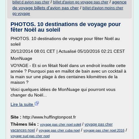
/
/
agence
billet d avion pas cher
billet d'avion go voyage pas cher
de voyage billets d'avion pas cher
/
billet d'avion moins cher
go voyage
PHOTOS. 10 destinations de voyage pour
fêter Noël au soleil
PHOTOS. 10 destinations de voyage pour fêter Noël au
soleil
20/12/2014 08:01 CET | Actualisé 05/10/2016 02:21 CEST
MonNuage
VOYAGE - Et si on fêtait Noël dans un endroit insolite cette
année ? Pourquoi pas en maillot de bain avec un cocktail à
la main sur une plage à des centaines kilomètres de la
maison ?
Voici quelques idées de MonNuage qui pourront vous
changer du Noël...
Lire la suite
Site :
http://www.huffingtonpost.fr
Thèmes liés :
/
voyage pas cher
voyage pas cher noel soleil
/
/
/
vacances noel
voyage pas cher cuba noel
voyage pas cher noel 2016
voyage sud pas cher noel