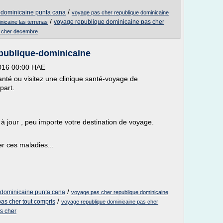
/
 dominicaine punta cana
voyage pas cher republique dominicaine
/
voyage republique dominicaine pas cher
nicaine las terrenas
s cher decembre
epublique-dominicaine
2016 00:00 HAE
anté ou visitez une clinique santé-voyage de
part.
à jour , peu importe votre destination de voyage.
er ces maladies...
/
 dominicaine punta cana
voyage pas cher republique dominicaine
/
as cher tout compris
voyage republique dominicaine pas cher
s cher