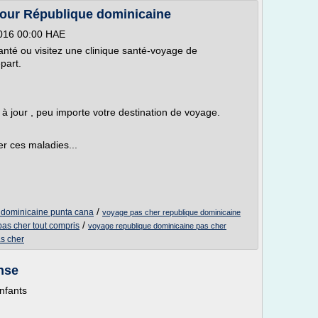
pour République dominicaine
2016 00:00 HAE
anté ou visitez une clinique santé-voyage de
part.
à jour , peu importe votre destination de voyage.
er ces maladies...
/
 dominicaine punta cana
voyage pas cher republique dominicaine
/
as cher tout compris
voyage republique dominicaine pas cher
s cher
nse
nfants