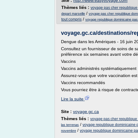
Site :
http://www.easyvoyage.com
Thèmes liés :
voyage pas cher republique
/
depart marseille
voyage pas cher republique domi
/
tout compris
voyage republique dominicaine pa
voyage.gc.ca/destinations/r
Dengue dans les Amériques - 16 juin 
Consultez un fournisseur de soins de s
préférence six semaines avant votre dé
Vaccins
Vaccins administrés systématiquement
Assurez-vous que votre vaccination est 
Vaccins recommandés
Vous pourriez être à risque de contract
Lire la suite
Site :
voyage.gc.ca
Thèmes liés :
voyage pas cher republique
/
voyage republique dominicaine p
las terrenas
/
voyage republique dominicaine pa
novembre