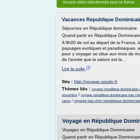
Aucune vidéo sélectionnée pour ce thème
Vacances Republique Dominicain
Séjournez en République dominicaine
Quand partir en République Dominicain
A 9h00 de vol au départ de la France, 
paysages exotiques et paradisiaques, el
pour y voyager se situe aux mois de mar
de l'année que la saison est la...
Lire la suite
Site :
http://voyage.opodo.fr
Thèmes liés :
voyage republique dominicaine a
/
novembre
voyage republique dominicaine pas c
/
cana
voyage pas cher republique dominicain
Voyage en République Domini
Voyagez en République Dominicaine
Quand partir en République Dominicai