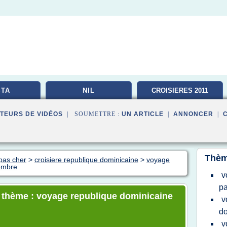
TA
NIL
CROISIERES 2011
TEURS DE VIDÉOS
| SOUMETTRE :
UN ARTICLE
|
ANNONCER
|
Thèm
pas cher
>
croisiere republique dominicaine
>
voyage
embre
v
pa
e thème : voyage republique dominicaine
v
do
v