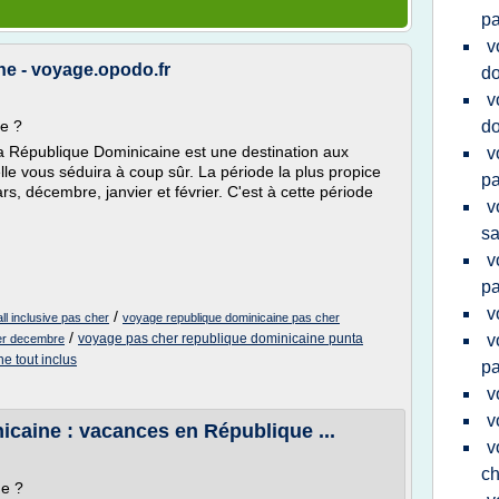
pa
v
e - voyage.opodo.fr
do
v
e ?
do
la République Dominicaine est une destination aux
v
le vous séduira à coup sûr. La période la plus propice
pa
s, décembre, janvier et février. C'est à cette période
v
s
v
pa
v
/
ll inclusive pas cher
voyage republique dominicaine pas cher
/
voyage pas cher republique dominicaine punta
v
her decembre
e tout inclus
pa
v
v
caine : vacances en République ...
v
ch
ne ?