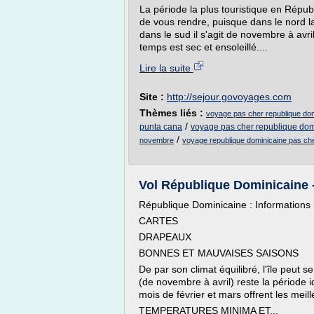
La période la plus touristique en Répu
de vous rendre, puisque dans le nord la
dans le sud il s'agit de novembre à avril
temps est sec et ensoleillé....
Lire la suite
Site :
http://sejour.govoyages.com
Thèmes liés :
voyage pas cher republique dom
/
punta cana
voyage pas cher republique domi
/
novembre
voyage republique dominicaine pas c
Vol République Dominicaine - 
République Dominicaine : Informations u
CARTES
DRAPEAUX
BONNES ET MAUVAISES SAISONS
De par son climat équilibré, l'île peut s
(de novembre à avril) reste la période
mois de février et mars offrent les meill
TEMPERATURES MINIMA ET...