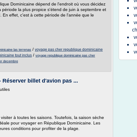
v
blique Dominicaine dépend de l'endroit où vous décidez
v
 période la plus propice s'étend de juin à septembre et
. En effet, c'est à cette période de l'année que le
v
v
ch
v
v
/
voyage pas cher republique dominicaine
inicaine las terrenas
v
/
nicaine tout inclus
voyage republique dominicaine pas cher
her decembre
Réserver billet d'avion pas ...
tiles
e visiter à toutes les saisons. Toutefois, la saison sèche
 idéale pour voyager en République Dominicaine. Les
eures conditions pour profiter de la plage.