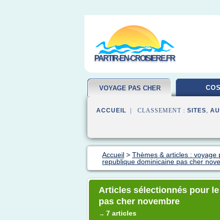
PARTIR-EN-CROISIERE.FR
COS
VOYAGE PAS CHER
ACCUEIL
| CLASSEMENT :
SITES
,
AU
Accueil
>
Thèmes & articles : voyage 
republique dominicaine pas cher nov
Articles sélectionnés pour l
pas cher novembre
7 articles
→