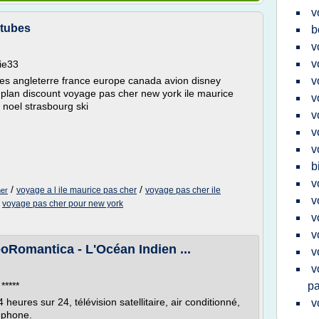
v
 tubes
b
v
v
ie33
res angleterre france europe canada avion disney
v
n plan discount voyage pas cher new york ile maurice
v
e noel strasbourg ski
v
v
v
b
v
/
/
voyage a l ile maurice pas cher
voyage pas cher ile
her
v
/
voyage pas cher pour new york
v
v
oRomantica - L'Océan Indien ...
v
v
*****
pa
heures sur 24, télévision satellitaire, air conditionné,
v
léphone.