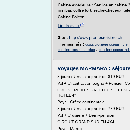
Cabine extérieure : Service en cabine 24
minibar, coffre fort, sèche-cheveux, té
Cabine Balcon :...
Lire la suite
Site :
http://www.promocroisiere.ch
Thèmes liés :
costa croisiere ocean indien
/
croisiere costa pas cher
croisiere ocean ind
Voyages MARMARA : séjours e
8 jours / 7 nuits, à partir de 819 EUR
Vol + Circuit accompagné + Pension C
CROISIERE ILES GRECQUES ET ESCA
HOTEL 4*
Pays : Grèce continentale
8 jours / 7 nuits, à partir de 779 EUR
Vol + Croisière + Demi-pension
CIRCUIT GRAND SUD EN 4X4
Pays : Maroc