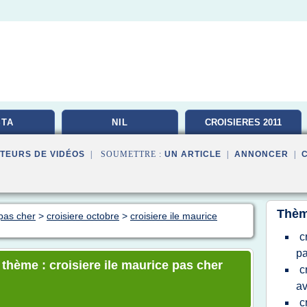
TA
NIL
CROISIERES 2011
TEURS DE VIDÉOS
| SOUMETTRE :
UN ARTICLE
|
ANNONCER
|
Thèm
pas cher
>
croisiere octobre
>
croisiere ile maurice
c
pa
 thème : croisiere ile maurice pas cher
c
av
c