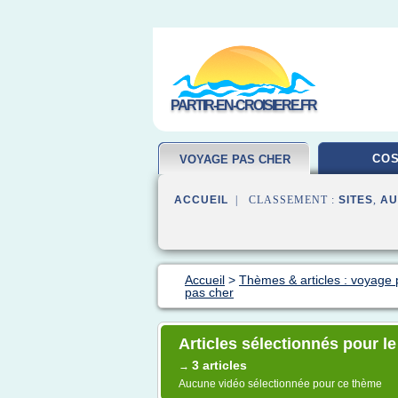
PARTIR-EN-CROISIERE.FR
COS
VOYAGE PAS CHER
ACCUEIL
| CLASSEMENT :
SITES
,
AU
Accueil
>
Thèmes & articles : voyage 
pas cher
Articles sélectionnés pour le
3 articles
→
Aucune vidéo sélectionnée pour ce thème