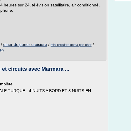
 heures sur 24, télévision satellitaire, air conditionné,
léphone.
/
diner dejeuner croisiere
/
/
mini croisiere costa pas cher
ien
t circuits avec Marmara ...
omplète
LE TURQUE - 4 NUITS A BORD ET 3 NUITS EN