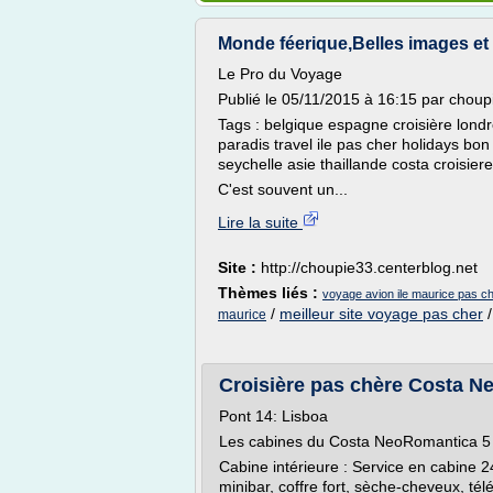
Monde féerique,Belles images et
Le Pro du Voyage
Publié le 05/11/2015 à 16:15 par choup
Tags : belgique espagne croisière lond
paradis travel ile pas cher holidays bo
seychelle asie thaillande costa croisier
C'est souvent un...
Lire la suite
Site :
http://choupie33.centerblog.net
Thèmes liés :
voyage avion ile maurice pas c
/
meilleur site voyage pas cher
maurice
Croisière pas chère Costa Ne
Pont 14: Lisboa
Les cabines du Costa NeoRomantica 5 
Cabine intérieure : Service en cabine 24 
minibar, coffre fort, sèche-cheveux, té